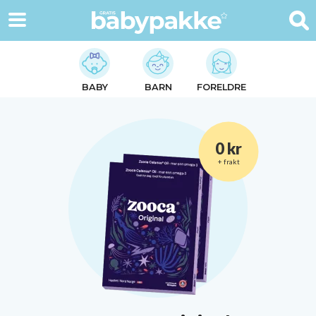
BABY
BARN
FORELDRE
0 kr
+ frakt