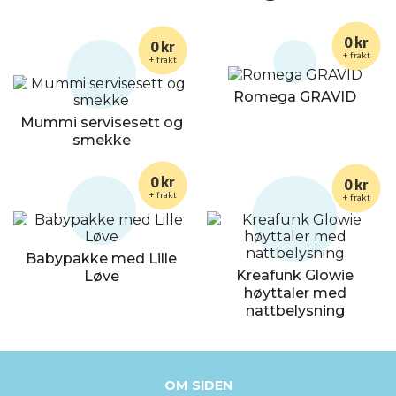
0 kr
0 kr
+ frakt
+ frakt
Romega GRAVID
Mummi servisesett og
smekke
0 kr
0 kr
+ frakt
+ frakt
Babypakke med Lille
Kreafunk Glowie
Løve
høyttaler med
nattbelysning
OM SIDEN