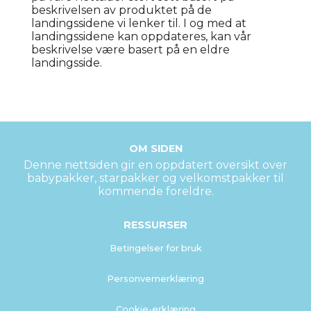
beskrivelsen av produktet på de
landingssidene vi lenker til. I og med at
landingssidene kan oppdateres, kan vår
beskrivelse være basert på en eldre
landingsside.
OM SIDEN
Denne nettsiden gir en oppdatert oversikt over
babypakker, starpakker og velkomstpakker til
kommende foreldre.
RESSURSER
Betingelser for bruk
Personvernerklæring
Cookie-erklæring