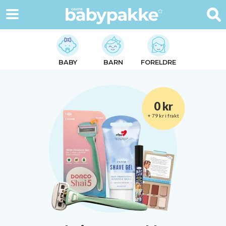
BABY
BARN
FORELDRE
0 kr
+ 79 kr i frakt