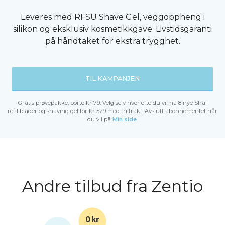
Leveres med RFSU Shave Gel, veggoppheng i
silikon og eksklusiv kosmetikkgave. Livstidsgaranti
på håndtaket for ekstra trygghet.
TIL KAMPANJEN
Gratis prøvepakke, porto kr 79. Velg selv hvor ofte du vil ha 8 nye Shai
refillblader og shaving gel for kr 529 med fri frakt. Avslutt abonnementet når
du vil på
Min side
.
Andre tilbud fra Zentio
0 kr