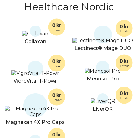
Healthcare Nordic
0 kr
0 kr
+ frakt
+ frakt
Collaxan
Lectinect® Mage DUO
0 kr
0 kr
+ frakt
+ frakt
Menosol Pro
VigroVital T-Powr
0 kr
0 kr
+ frakt
+ frakt
LiverQR
Magnexan 4X Pro Caps
0 kr