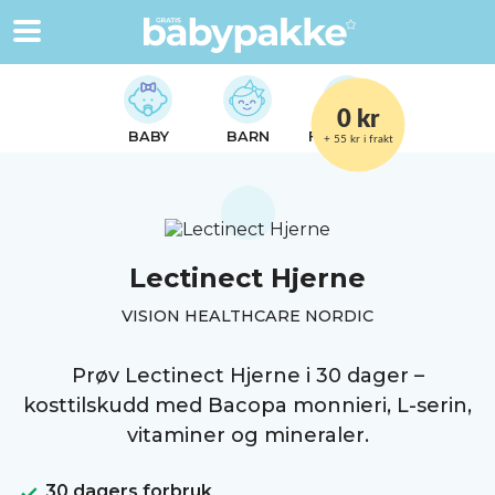
0 kr
BABY
BARN
FORELDRE
+ 55 kr i frakt
Lectinect Hjerne
VISION HEALTHCARE NORDIC
Prøv Lectinect Hjerne i 30 dager –
kosttilskudd med Bacopa monnieri, L-serin,
vitaminer og mineraler.
30 dagers forbruk