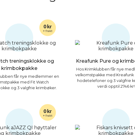
0 kr
+ frakt
tch treningsklokke og
Kreafunk Pure og krim
krimbokpakke
Hos Krimklubben får nye me
velkomstpakke med Kreafunk 
lubben får nye medlemmer en
hodetelefoner og 3 valgfrie k
omstpakke med Fit Watch
verdi opptil 2746 kr!
lokke og 3 valgfrie krimbøker.
0 kr
+ frakt