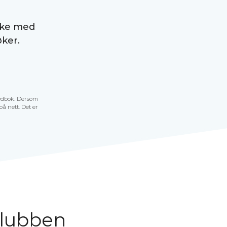
kke med
ker.
edbok. Dersom
å nett. Det er
klubben