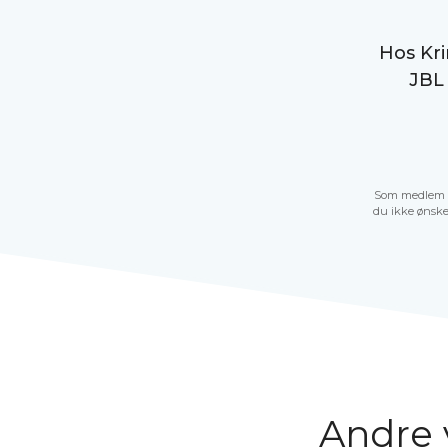
Hos Kr
JBL
Som medlem m
du ikke ønske
Andre 