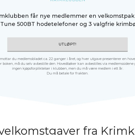
imklubben får nye medlemmer en velkomstpa
 Tune 500BT hodetelefoner og 3 valgfrie krimbø
UTLØPT!
ottar du medlemsbladet ca. 22 ganger i året, og hver utgave presenterer en hov
r boken, må du selv avbestille den. Hovedbøker kan avbestilles via medlemssidene p
ingen kjøpsforpliktelser i klubben, men du må være medlem i ett år.
Du må betale for frakten.
velkomstgaver fra Krim