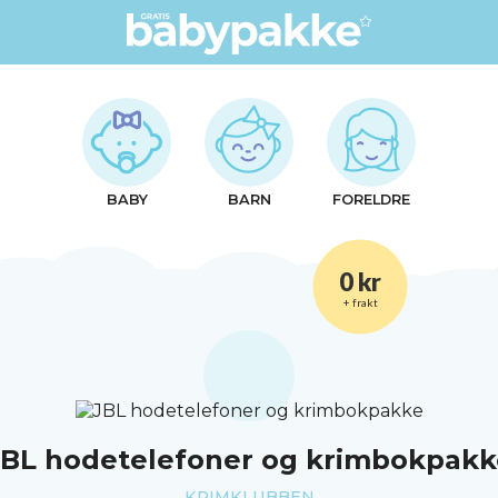
BABY
BARN
FORELDRE
0 kr
+ frakt
JBL hodetelefoner og krimbokpakk
KRIMKLUBBEN