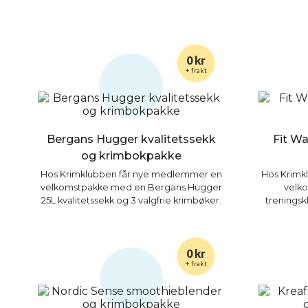
0 kr
+ frakt
Bergans Hugger kvalitetssekk
Fit Wa
og krimbokpakke
Hos Krimklubben får nye medlemmer en
Hos Krimk
velkomstpakke med en Bergans Hugger
velk
25L kvalitetssekk og 3 valgfrie krimbøker.
treningsk
0 kr
+ frakt