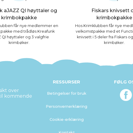
k aJAZZ QI høyttaler og
Fiskars knivsett 
krimbokpakke
krimbokpakke
lubben får nye medlemmer en
Hos Krimklubben får nye me
pakke med trådløs Kreafunk
velkomstpakke med et Funct
 QI høyttaler og 3 valgfrie
knivsett i 5 deler fra Fiskars og
krimbøker.
krimbøker.
RESSURSER
FØLG O
ikt over
Betingelser for bruk
 til kommende
Personvernerklæring
Cookie-erklæring
Kontakt