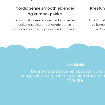
Nordic Sense smoothieblender
Kreafun
og krimbokpakke
Hos Krimklubben får nye medlemmer en
Hos Krimk
velkomstpakke med Nordic Sense
velkomst
smoothieblender og 3 valgfrie krimbøker.
aJAZZ
OM SIDEN
Denne nettsiden gir en oppdatert overs
babypakker, starpakker og velkomstpakker
foreldre.