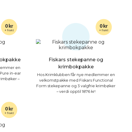
0 kr
0 kr
+ frakt
+ frakt
bokpakke
Fiskars stekepanne og
krimbokpakke
dlemmer en
Pure in-ear
Hos Krimklubben får nye medlemmer en
rimbøker –
velkomstpakke med Fiskars Functional
Form stekepanne og 3 valgfrie krimbøker
– verdi opptil 1876 kr!
0 kr
+ frakt