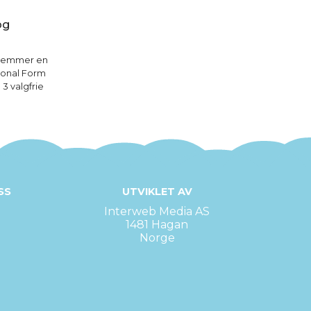
og
dlemmer en
ional Form
 3 valgfrie
SS
UTVIKLET AV
Interweb Media AS
1481 Hagan
Norge