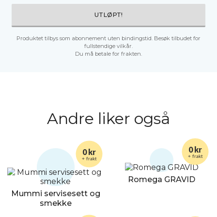
UTLØPT!
Produktet tilbys som abonnement uten bindingstid. Besøk tilbudet for
fullstendige vilkår.
Du må betale for frakten.
Andre liker også
0 kr
0 kr
+ frakt
+ frakt
Romega GRAVID
Mummi servisesett og
smekke