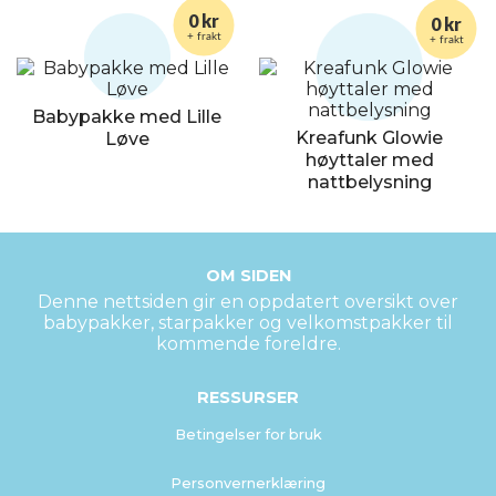
0 kr
0 kr
+ frakt
+ frakt
Babypakke med Lille
Kreafunk Glowie
Løve
høyttaler med
nattbelysning
OM SIDEN
Denne nettsiden gir en oppdatert oversikt over
babypakker, starpakker og velkomstpakker til
kommende foreldre.
RESSURSER
Betingelser for bruk
Personvernerklæring