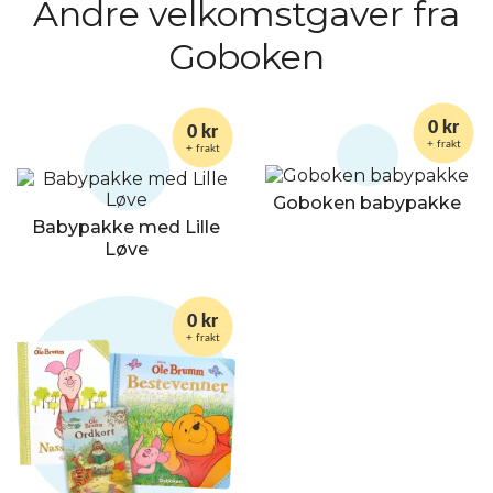
Andre velkomstgaver fra
Goboken
0 kr
0 kr
+ frakt
+ frakt
Goboken babypakke
Babypakke med Lille
Løve
0 kr
+ frakt