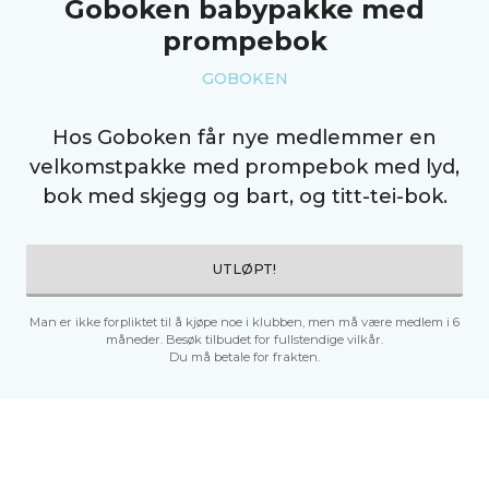
Goboken babypakke med
prompebok
GOBOKEN
Hos Goboken får nye medlemmer en
velkomstpakke med prompebok med lyd,
bok med skjegg og bart, og titt-tei-bok.
UTLØPT!
Man er ikke forpliktet til å kjøpe noe i klubben, men må være medlem i 6
måneder. Besøk tilbudet for fullstendige vilkår.
Du må betale for frakten.