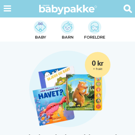
BABY
BARN
FORELDRE
0 kr
+ frakt