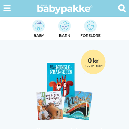
BABY
BARN
FORELDRE
0 kr
+ 79 kr i frakt