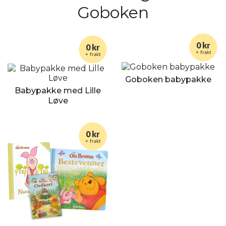
Goboken
0 kr
0 kr
+ frakt
+ frakt
Goboken babypakke
Babypakke med Lille
Løve
0 kr
+ frakt